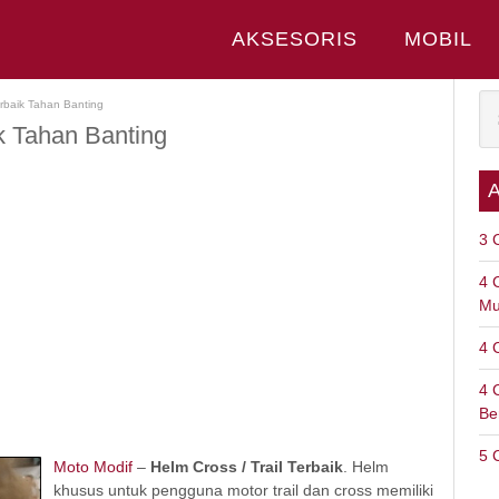
AKSESORIS
MOBIL
erbaik Tahan Banting
k Tahan Banting
3 
4 
Mu
4 
4 
Be
5 
Moto Modif
–
Helm Cross / Trail Terbaik
. Helm
khusus untuk pengguna motor trail dan cross memiliki