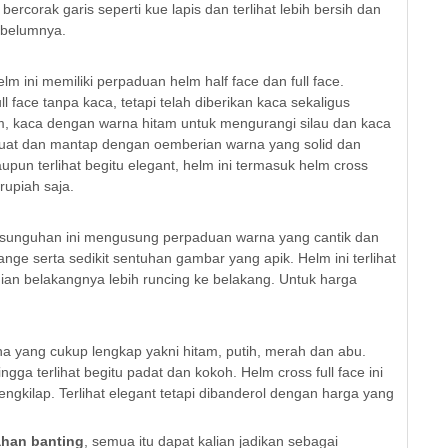
bercorak garis seperti kue lapis dan terlihat lebih bersih dan
ebelumnya.
lm ini memiliki perpaduan helm half face dan full face.
 face tanpa kaca, tetapi telah diberikan kaca sekaligus
 kaca dengan warna hitam untuk mengurangi silau dan kaca
u kuat dan mantap dengan oemberian warna yang solid dan
pun terlihat begitu elegant, helm ini termasuk helm cross
rupiah saja.
sunguhan ini mengusung perpaduan warna yang cantik dan
ge serta sedikit sentuhan gambar yang apik. Helm ini terlihat
agian belakangnya lebih runcing ke belakang. Untuk harga
na yang cukup lengkap yakni hitam, putih, merah dan abu.
ga terlihat begitu padat dan kokoh. Helm cross full face ini
kilap. Terlihat elegant tetapi dibanderol dengan harga yang
tahan banting
, semua itu dapat kalian jadikan sebagai