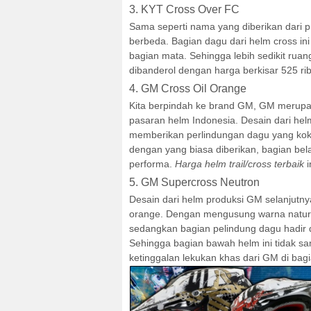
3. KYT Cross Over FC
Sama seperti nama yang diberikan dari pr
berbeda. Bagian dagu dari helm cross ini 
bagian mata. Sehingga lebih sedikit rua
dibanderol dengan harga berkisar 525 rib
4. GM Cross Oil Orange
Kita berpindah ke brand GM, GM merupak
pasaran helm Indonesia. Desain dari he
memberikan perlindungan dagu yang koko
dengan yang biasa diberikan, bagian bel
performa.
Harga helm trail/cross terbaik
i
5. GM Supercross Neutron
Desain dari helm produksi GM selanjutnya
orange. Dengan mengusung warna natural,
sedangkan bagian pelindung dagu hadir d
Sehingga bagian bawah helm ini tidak sama
ketinggalan lekukan khas dari GM di bag