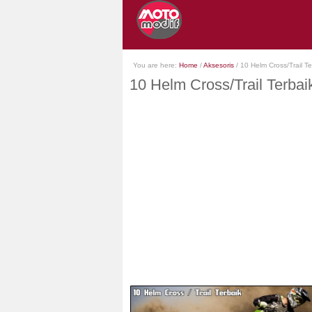
You are here:
Home
/
Aksesoris
/
10 Helm Cross/Trail T
10 Helm Cross/Trail Terbai