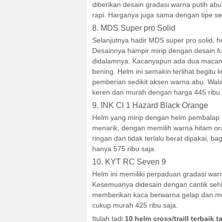
diberikan desain gradasi warna putih abu 
rapi. Harganya juga sama dengan tipe s
8. MDS Super pro Solid
Selanjutnya hadir MDS super pro solid, he
Desainnya hampir mirip dengan desain full
didalamnya. Kacanyapun ada dua macam,
bening. Helm ini semakin terlihat begit
pemberian sedikit aksen warna abu. Walau
keren dan murah dengan harga 445 ribu 
9. INK Cl 1 Hazard Black Orange
Helm yang mirip dengan helm pembalap 
menarik, dengan memilih warna hitam oran
ringan dan tidak terlalu berat dipakai, b
hanya 575 ribu saja.
10. KYT RC Seven 9
Helm ini memiliki perpaduan gradasi war
Kesemuanya didesain dengan cantik sehing
memberikan kaca berwarna gelap dan meng
cukup murah 425 ribu saja.
Itulah tadi
10 helm cross/traill terbaik 