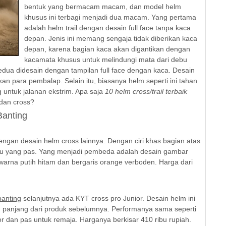
bentuk yang bermacam macam, dan model helm
khusus ini terbagi menjadi dua macam. Yang pertama
adalah helm trail dengan desain full face tanpa kaca
depan. Jenis ini memang sengaja tidak diberikan kaca
depan, karena bagian kaca akan digantikan dengan
kacamata khusus untuk melindungi mata dari debu
edua didesain dengan tampilan full face dengan kaca. Desain
akan para pembalap. Selain itu, biasanya helm seperti ini tahan
untuk jalanan ekstrim. Apa saja
10 helm cross/trail terbaik
 dan cross?
Banting
dengan desain helm cross lainnya. Dengan ciri khas bagian atas
u yang pas. Yang menjadi pembeda adalah desain gambar
 warna putih hitam dan bergaris orange verboden. Harga dari
banting
selanjutnya ada KYT cross pro Junior. Desain helm ini
h panjang dari produk sebelumnya. Performanya sama seperti
ior dan pas untuk remaja. Harganya berkisar 410 ribu rupiah.