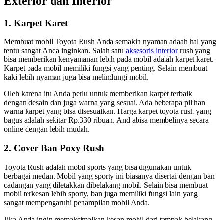
Exterior dan Interior
1. Karpet Karet
Membuat mobil Toyota Rush Anda semakin nyaman adaah hal yang
tentu sangat Anda inginkan. Salah satu
aksesoris interior
rush yang
bisa memberikan kenyamanan lebih pada mobil adalah karpet karet.
Karpet pada mobil memiliki fungsi yang penting. Selain membuat
kaki lebih nyaman juga bisa melindungi mobil.
Oleh karena itu Anda perlu untuk memberikan karpet terbaik
dengan desain dan juga warna yang sesuai. Ada beberapa pilihan
warna karpet yang bisa disesuaikan. Harga karpet toyota rush yang
bagus adalah sekitar Rp.330 ribuan. And abisa membelinya secara
online dengan lebih mudah.
2. Cover Ban Poxy Rush
Toyota Rush adalah mobil sports yang bisa digunakan untuk
berbagai medan. Mobil yang sporty ini biasanya disertai dengan ban
cadangan yang diletakkan dibelakang mobil. Selain bisa membuat
mobil terkesan lebih sporty, ban juga memiliki fungsi lain yang
sangat mempengaruhi penampilan mobil Anda.
Jika Anda ingin memaksimalkan kesan mobil dari tampak belakang,