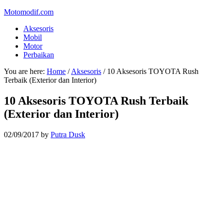
Motomodif.com
Aksesoris
Mobil
Motor
Perbaikan
You are here:
Home
/
Aksesoris
/
10 Aksesoris TOYOTA Rush
Terbaik (Exterior dan Interior)
10 Aksesoris TOYOTA Rush Terbaik
(Exterior dan Interior)
02/09/2017
by
Putra Dusk