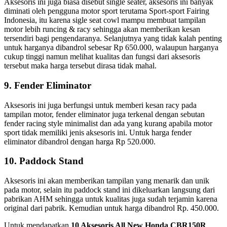
Aksesoris ini juga biasa disebut single seater, aksesoris ini banyak
diminati oleh pengguna motor sport terutama Sport-sport Fairing
Indonesia, itu karena sigle seat cowl mampu membuat tampilan
motor lebih runcing & racy sehingga akan memberikan kesan
tersendiri bagi pengendaranya. Selanjutnya yang tidak kalah penting
untuk harganya dibandrol sebesar Rp 650.000, walaupun harganya
cukup tinggi namun melihat kualitas dan fungsi dari aksesoris
tersebut maka harga tersebut dirasa tidak mahal.
9. Fender Eliminator
Aksesoris ini juga berfungsi untuk memberi kesan racy pada
tampilan motor, fender eliminator juga terkenal dengan sebutan
fender racing style minimalist dan ada yang kurang apabila motor
sport tidak memiliki jenis aksesoris ini. Untuk harga fender
eliminator dibandrol dengan harga Rp 520.000.
10. Paddock Stand
Aksesoris ini akan memberikan tampilan yang menarik dan unik
pada motor, selain itu paddock stand ini dikeluarkan langsung dari
pabrikan AHM sehingga untuk kualitas juga sudah terjamin karena
original dari pabrik. Kemudian untuk harga dibandrol Rp. 450.000.
Untuk mendapatkan
10 Aksesoris All New Honda CBR150R